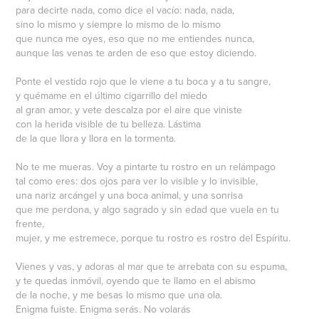
para decirte nada, como dice el vacío: nada, nada,
sino lo mismo y siempre lo mismo de lo mismo
que nunca me oyes, eso que no me entiendes nunca,
aunque las venas te arden de eso que estoy diciendo.
Ponte el vestido rojo que le viene a tu boca y a tu sangre,
y quémame en el último cigarrillo del miedo
al gran amor, y vete descalza por el aire que viniste
con la herida visible de tu belleza. Lástima
de la que llora y llora en la tormenta.
No te me mueras. Voy a pintarte tu rostro en un relámpago
tal como eres: dos ojos para ver lo visible y lo invisible,
una nariz arcángel y una boca animal, y una sonrisa
que me perdona, y algo sagrado y sin edad que vuela en tu
frente,
mujer, y me estremece, porque tu rostro es rostro del Espíritu.
Vienes y vas, y adoras al mar que te arrebata con su espuma,
y te quedas inmóvil, oyendo que te llamo en el abismo
de la noche, y me besas lo mismo que una ola.
Enigma fuiste. Enigma serás. No volarás